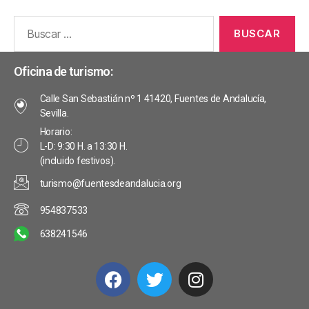
Oficina de turismo:
Calle San Sebastián nº 1 41420, Fuentes de Andalucía,
Sevilla.
Horario:
L-D: 9:30 H. a 13:30 H.
(incluido festivos).
turismo@fuentesdeandalucia.org
954837533
638241546