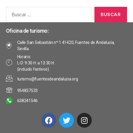
Oficina de turismo:
Calle San Sebastián nº 1 41420, Fuentes de Andalucía,
Sevilla.
Horario:
L-D: 9:30 H. a 13:30 H.
(incluido festivos).
turismo@fuentesdeandalucia.org
954837533
638241546