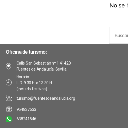
No se 
Oficina de turismo:
Calle San Sebastián nº 1 41420,
Fuentes de Andalucía, Sevilla.
Horario:
L-D: 9:30 H. a 13:30 H.
(incluido festivos).
turismo@fuentesdeandalucia.org
954837533
638241546