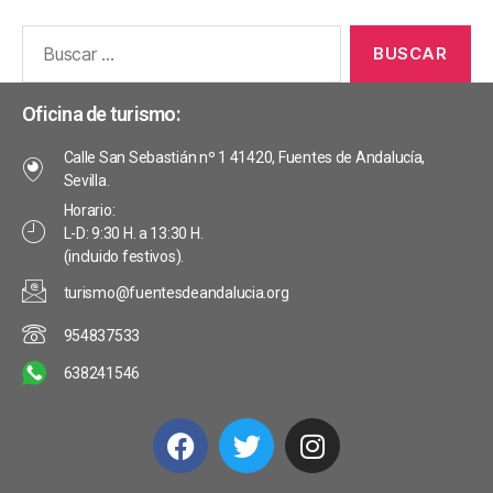
Oficina de turismo:
Calle San Sebastián nº 1 41420, Fuentes de Andalucía,
Sevilla.
Horario:
L-D: 9:30 H. a 13:30 H.
(incluido festivos).
turismo@fuentesdeandalucia.org
954837533
638241546