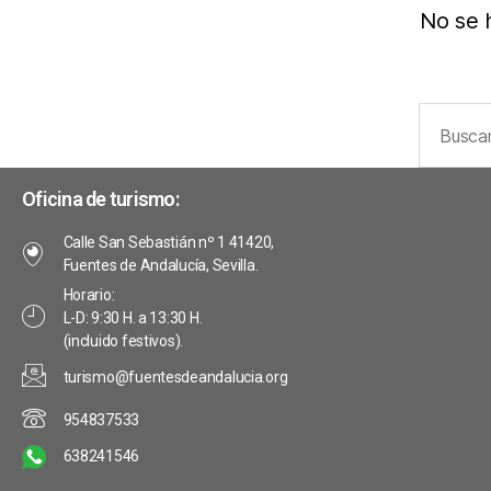
No se 
Oficina de turismo:
Calle San Sebastián nº 1 41420,
Fuentes de Andalucía, Sevilla.
Horario:
L-D: 9:30 H. a 13:30 H.
(incluido festivos).
turismo@fuentesdeandalucia.org
954837533
638241546