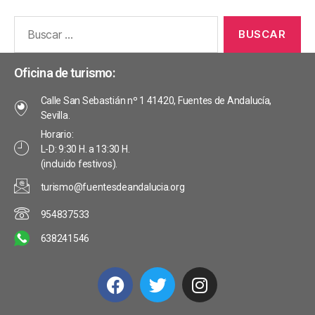
Oficina de turismo:
Calle San Sebastián nº 1 41420, Fuentes de Andalucía,
Sevilla.
Horario:
L-D: 9:30 H. a 13:30 H.
(incluido festivos).
turismo@fuentesdeandalucia.org
954837533
638241546