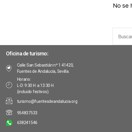
No se 
Oficina de turismo:
Calle San Sebastián nº 1 41420,
Fuentes de Andalucía, Sevilla.
Horario:
L-D: 9:30 H. a 13:30 H.
(incluido festivos).
turismo@fuentesdeandalucia.org
954837533
638241546