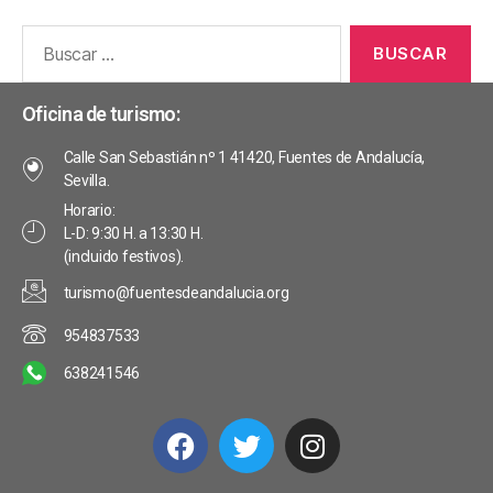
Oficina de turismo:
Calle San Sebastián nº 1 41420, Fuentes de Andalucía,
Sevilla.
Horario:
L-D: 9:30 H. a 13:30 H.
(incluido festivos).
turismo@fuentesdeandalucia.org
954837533
638241546