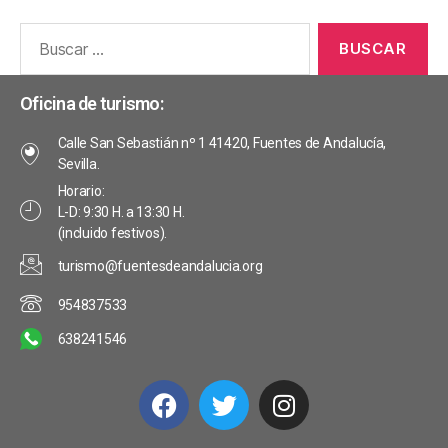
Oficina de turismo:
Calle San Sebastián nº 1 41420, Fuentes de Andalucía,
Sevilla.
Horario:
L-D: 9:30 H. a 13:30 H.
(incluido festivos).
turismo@fuentesdeandalucia.org
954837533
638241546