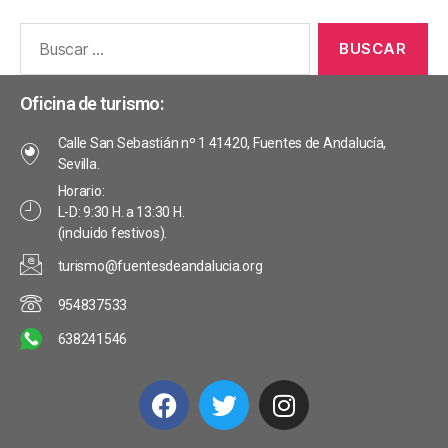
Oficina de turismo:
Calle San Sebastián nº 1 41420, Fuentes de Andalucía,
Sevilla.
Horario:
L-D: 9:30 H. a 13:30 H.
(incluido festivos).
turismo@fuentesdeandalucia.org
954837533
638241546