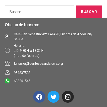
Oficina de turismo:
Calle San Sebastián nº 1 41420, Fuentes de Andalucía,
Sevilla.
Horario:
L-D: 9:30 H. a 13:30 H.
(incluido festivos).
turismo@fuentesdeandalucia.org
954837533
638241546