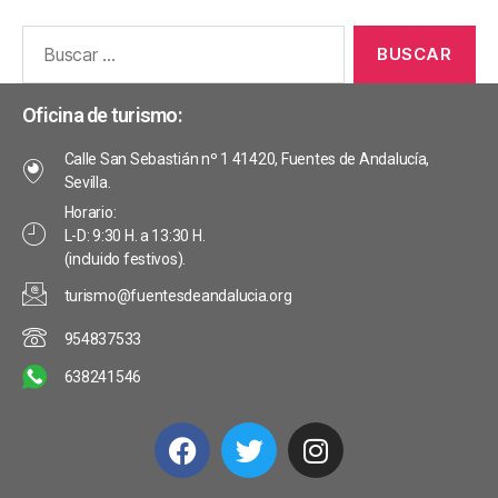
Oficina de turismo:
Calle San Sebastián nº 1 41420, Fuentes de Andalucía,
Sevilla.
Horario:
L-D: 9:30 H. a 13:30 H.
(incluido festivos).
turismo@fuentesdeandalucia.org
954837533
638241546