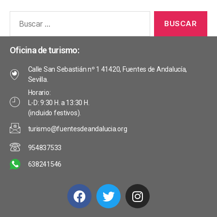
Oficina de turismo:
Calle San Sebastián nº 1 41420, Fuentes de Andalucía,
Sevilla.
Horario:
L-D: 9:30 H. a 13:30 H.
(incluido festivos).
turismo@fuentesdeandalucia.org
954837533
638241546