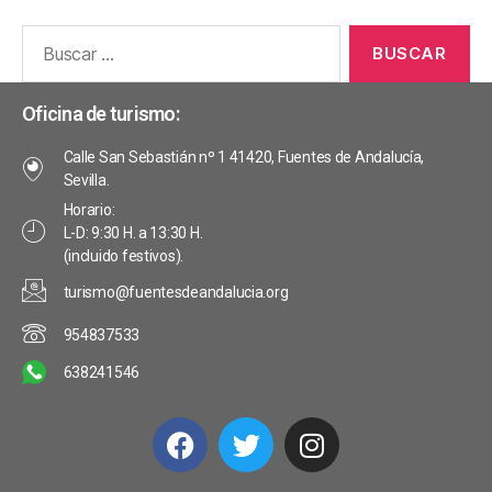
Oficina de turismo:
Calle San Sebastián nº 1 41420, Fuentes de Andalucía,
Sevilla.
Horario:
L-D: 9:30 H. a 13:30 H.
(incluido festivos).
turismo@fuentesdeandalucia.org
954837533
638241546