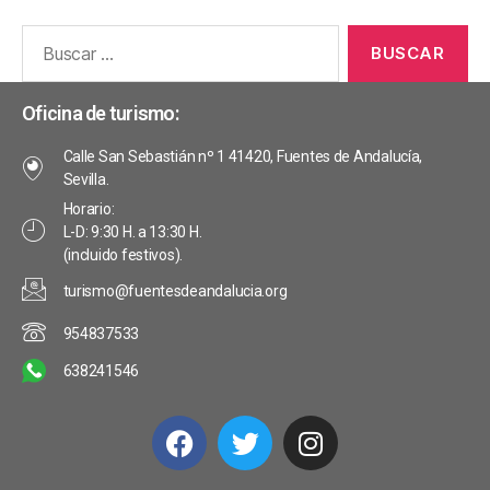
Oficina de turismo:
Calle San Sebastián nº 1 41420, Fuentes de Andalucía,
Sevilla.
Horario:
L-D: 9:30 H. a 13:30 H.
(incluido festivos).
turismo@fuentesdeandalucia.org
954837533
638241546