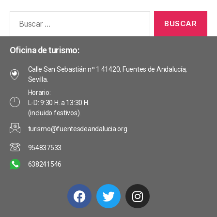
Oficina de turismo:
Calle San Sebastián nº 1 41420, Fuentes de Andalucía,
Sevilla.
Horario:
L-D: 9:30 H. a 13:30 H.
(incluido festivos).
turismo@fuentesdeandalucia.org
954837533
638241546