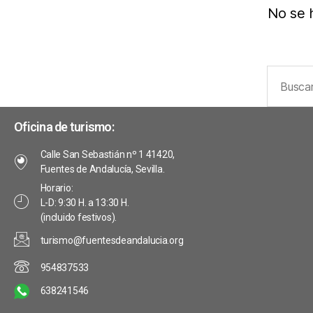
No se 
Oficina de turismo:
Calle San Sebastián nº 1 41420,
Fuentes de Andalucía, Sevilla.
Horario:
L-D: 9:30 H. a 13:30 H.
(incluido festivos).
turismo@fuentesdeandalucia.org
954837533
638241546