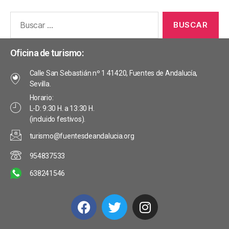
Oficina de turismo:
Calle San Sebastián nº 1 41420, Fuentes de Andalucía,
Sevilla.
Horario:
L-D: 9:30 H. a 13:30 H.
(incluido festivos).
turismo@fuentesdeandalucia.org
954837533
638241546