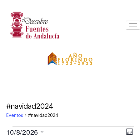
#navidad2024
Eventos
#navidad2024
10/8/2026
N
N
M
S