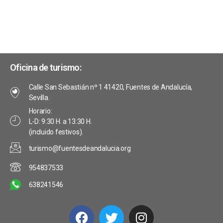
v
e
s
i
t
E
s
a
v
s
t
e
Oficina de turismo:
d
a
n
Calle San Sebastián nº 1 41420, Fuentes de Andalucía,
e
Sevilla.
s
t
E
Horario:
L-D: 9:30 H. a 13:30 H.
o
v
(incluido festivos).
s
e
turismo@fuentesdeandalucia.org
n
954837533
t
638241546
o