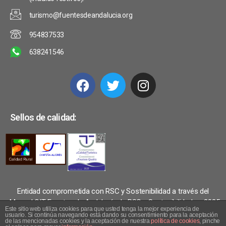
turismo@fuentesdeandalucia.org
954837533
638241546
Sellos de calidad:
Entidad comprometida con RSC y Sostenibilidad a través del
«Manual OIT Fuentes de Andalucía de RSC y Sostenibilidad» – 2025
Este sitio web utiliza cookies para que usted tenga la mejor experiencia de
© 2018-2026 Turismo Fuentes de Andalucía. Todos los derechos
usuario. Si continúa navegando está dando su consentimiento para la aceptación
de las mencionadas cookies y la aceptación de nuestra
política de cookies
, pinche
reservados.