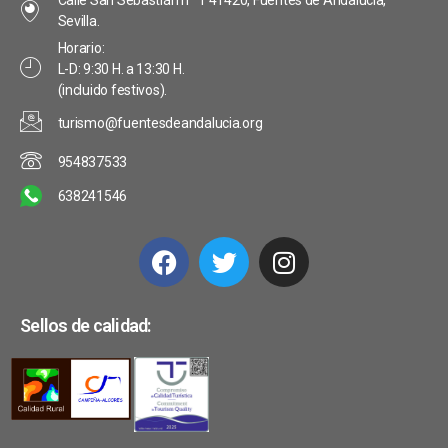
Calle San Sebastián nº 1 41420, Fuentes de Andalucía,
Sevilla.
Horario:
L-D: 9:30 H. a 13:30 H.
(incluido festivos).
turismo@fuentesdeandalucia.org
954837533
638241546
Sellos de calidad: