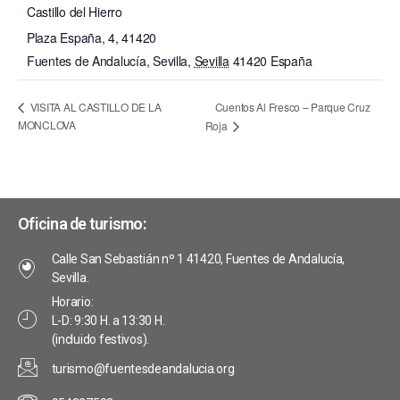
Castillo del Hierro
Plaza España, 4, 41420
Fuentes de Andalucía, Sevilla
,
Sevilla
41420
España
Cuentos Al Fresco – Parque Cruz
VISITA AL CASTILLO DE LA
MONCLOVA
Roja
Oficina de turismo:
Calle San Sebastián nº 1 41420, Fuentes de Andalucía,
Sevilla.
Horario:
L-D: 9:30 H. a 13:30 H.
(incluido festivos).
turismo@fuentesdeandalucia.org