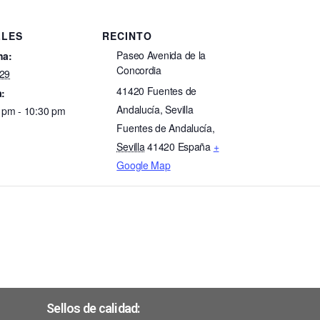
LLES
RECINTO
Paseo Avenida de la
ha:
Concordia
 29
41420 Fuentes de
:
Andalucía, Sevilla
 pm - 10:30 pm
Fuentes de Andalucía
,
Sevilla
41420
España
+
Google Map
Sellos de calidad: