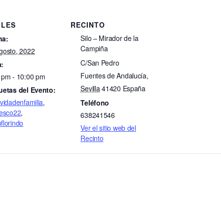
LLES
RECINTO
Silo – Mirador de la
ha:
Campiña
gosto, 2022
C/San Pedro
:
Fuentes de Andalucía
,
 pm - 10:00 pm
Sevilla
41420
España
uetas del Evento:
ividadenfamilia
,
Teléfono
resco22
,
638241546
florindo
Ver el sitio web del
Recinto