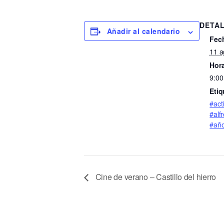
DETA
Añadir al calendario
Fec
11 a
Hora
9:00
Etiq
#act
#alf
#año
Cine de verano – Castillo del hierro