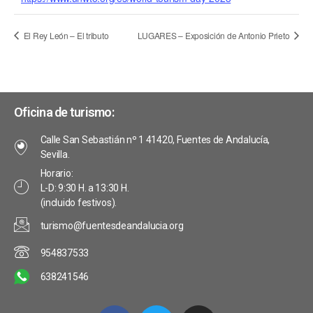
El Rey León – El tributo
LUGARES – Exposición de Antonio Prieto
Oficina de turismo:
Calle San Sebastián nº 1 41420, Fuentes de Andalucía,
Sevilla.
Horario:
L-D: 9:30 H. a 13:30 H.
(incluido festivos).
turismo@fuentesdeandalucia.org
954837533
638241546