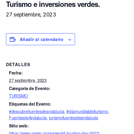
Turismo e inversiones verdes.
27 septiembre, 2023
Añadir al calendario
DETALLES
Fecha:
27 septiembre, 2023
Categoría de Evento:
TURISMO
Etiquetas del Evento:
#descubrefuentesdeandalucía
,
#díamundialdelturismo
,
FuentesdeAndalucía
,
turismofuentesdeandalucia
Sitio web:
https://www.unwto.org/es/world-tourism-day-2023