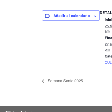
DETA
Añadir al calendario
Inic
25 a
am
Fina
27 a
pm
Cate
CUL
Semana Santa 2025