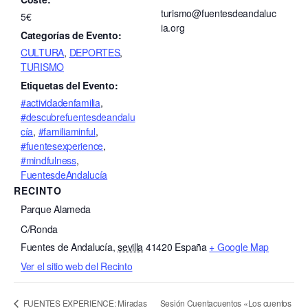
turismo@fuentesdeandaluc
5€
ia.org
Categorías de Evento:
CULTURA
,
DEPORTES
,
TURISMO
Etiquetas del Evento:
#actividadenfamilia
,
#descubrefuentesdeandalu
cía
,
#familiaminful
,
#fuentesexperience
,
#mindfulness
,
FuentesdeAndalucía
RECINTO
Parque Alameda
C/Ronda
Fuentes de Andalucía
,
sevilla
41420
España
+ Google Map
Ver el sitio web del Recinto
Sesión Cuentacuentos «Los cuentos
FUENTES EXPERIENCE: Miradas