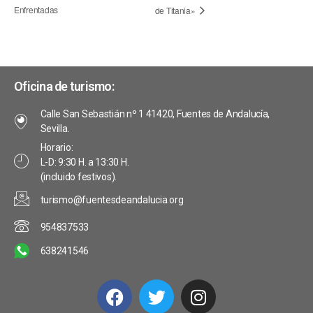
Enfrentadas
de Titania»
Oficina de turismo:
Calle San Sebastián nº 1 41420, Fuentes de Andalucía,
Sevilla.
Horario:
L-D: 9:30 H. a 13:30 H.
(incluido festivos).
turismo@fuentesdeandalucia.org
954837533
638241546