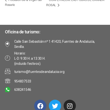
Rosario
ROSAL
Oficina de turismo:
Calle San Sebastián nº 1 41420, Fuentes de Andalucía,
Sevilla.
Horario:
L-D: 9:30 H. a 13:30 H.
(incluido festivos).
turismo@fuentesdeandalucia.org
954837533
638241546