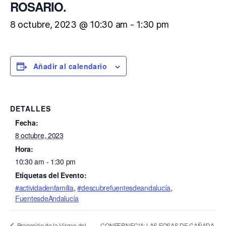
ROSARIO.
8 octubre, 2023 @ 10:30 am
-
1:30 pm
Añadir al calendario
DETALLES
Fecha:
8 octubre, 2023
Hora:
10:30 am - 1:30 pm
Etiquetas del Evento:
#actividadenfamilia
,
#descubrefuentesdeandalucía
,
FuentesdeAndalucía
CONFERNECIA: LAS FOSAS DE CAÑADA
Procesión de la Virgen del