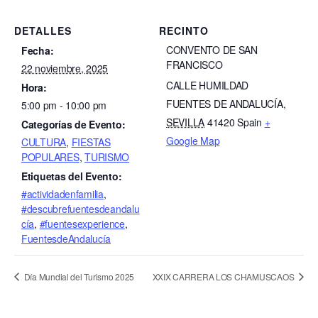
DETALLES
RECINTO
CONVENTO DE SAN
Fecha:
FRANCISCO
22 noviembre, 2025
CALLE HUMILDAD
Hora:
FUENTES DE ANDALUCÍA
,
5:00 pm - 10:00 pm
SEVILLA
41420
Spain
+
Categorías de Evento:
Google Map
CULTURA
,
FIESTAS
POPULARES
,
TURISMO
Etiquetas del Evento:
#actividadenfamilia
,
#descubrefuentesdeandalu
cía
,
#fuentesexperience
,
FuentesdeAndalucía
Día Mundial del Turismo 2025
XXIX CARRERA LOS CHAMUSCAOS