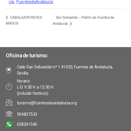
cía
,
FuentesdeAndalucía
San Sebastián – Patrón de Fuentes de
CABALGATA REYES
MAGOS
Andalucía
Oficina de turismo:
Calle San Sebastián nº 1 41420, Fuentes de Andalucía,
Sevilla.
Horario:
L-D: 9:30 H. a 13:30 H.
(incluido festivos).
turismo@fuentesdeandalucia.org
954837533
638241546