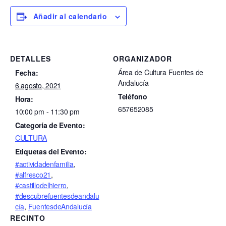
Añadir al calendario
DETALLES
ORGANIZADOR
Área de Cultura Fuentes de
Fecha:
Andalucía
6 agosto, 2021
Teléfono
Hora:
657652085
10:00 pm - 11:30 pm
Categoría de Evento:
CULTURA
Etiquetas del Evento:
#actividadenfamilia
,
#alfresco21
,
#castillodelhierro
,
#descubrefuentesdeandalu
cía
,
FuentesdeAndalucía
RECINTO