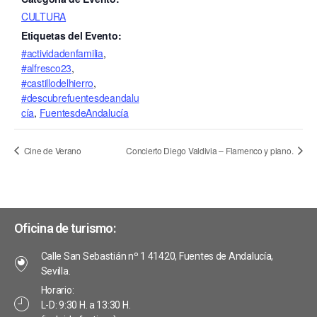
CULTURA
Etiquetas del Evento:
#actividadenfamilia
,
#alfresco23
,
#castillodelhierro
,
#descubrefuentesdeandalu
cía
,
FuentesdeAndalucía
Cine de Verano
Concierto Diego Valdivia – Flamenco y piano.
Oficina de turismo:
Calle San Sebastián nº 1 41420, Fuentes de Andalucía,
Sevilla.
Horario:
L-D: 9:30 H. a 13:30 H.