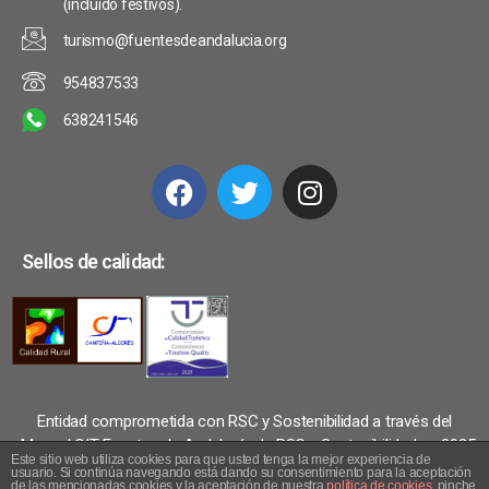
(incluido festivos).
turismo@fuentesdeandalucia.org
954837533
638241546
Sellos de calidad:
Entidad comprometida con RSC y Sostenibilidad a través del
«Manual OIT Fuentes de Andalucía de RSC y Sostenibilidad» – 2025
Este sitio web utiliza cookies para que usted tenga la mejor experiencia de
© 2018-2026 Turismo Fuentes de Andalucía. Todos los derechos
usuario. Si continúa navegando está dando su consentimiento para la aceptación
de las mencionadas cookies y la aceptación de nuestra
política de cookies
, pinche