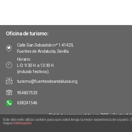
Oficina de turismo:
Calle San Sebastián nº 1 41420,
Fuentes de Andalucía, Sevilla.
Horario:
L-D: 9:30 H. a 13:30 H.
(incluido festivos).
turismo@fuentesdeandalucia.org
954837533
638241546
Entidad comprometida con RSC y Sostenibili
Este sitio web utiliza cookies para que usted tenga la mejor experiencia de usuari
© 2018-2026 Turism
mayor
información.