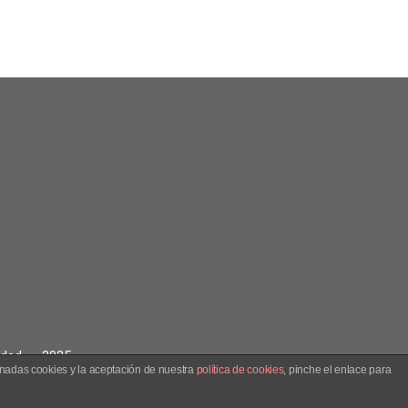
idad» – 2025
onadas cookies y la aceptación de nuestra
política de cookies
, pinche el enlace para