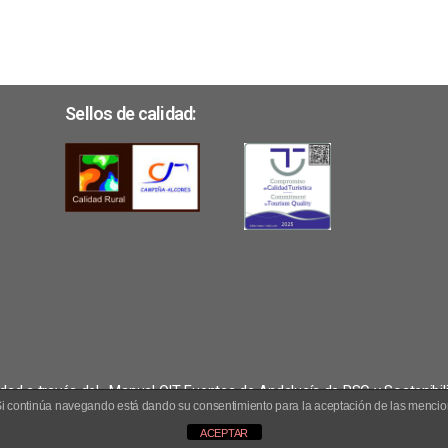
Sellos de calidad:
dad a través del «Manual OIT Fuentes de Andalucía de RSC y Sostenibil
o. Si continúa navegando está dando su consentimiento para la aceptación de las menci
o Fuentes de Andalucía. Todos los derechos reservados.
ACEPTAR