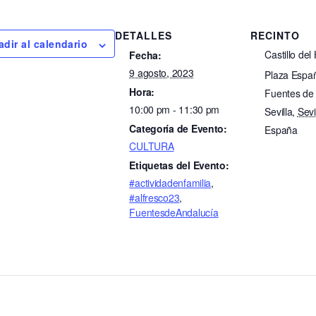
DETALLES
RECINTO
dir al calendario
Castillo del
Fecha:
9 agosto, 2023
Plaza Españ
Hora:
Fuentes de 
10:00 pm - 11:30 pm
Sevilla
,
Sevi
Categoría de Evento:
España
CULTURA
Etiquetas del Evento:
#actividadenfamilia
,
#alfresco23
,
FuentesdeAndalucía