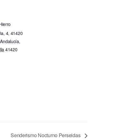
 Hierro
a, 4, 41420
Andalucía,
lla
41420
Senderismo Nocturno Perseidas