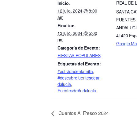
REAL DE L
Inicio:
12 julio, 2024 @ 8:00
SANTA CA
am
FUENTES
Finaliza:
ANDALUCI
13 julio, 2024 @ 5:00
41420
Esp
pm
Google Ma
Categoría de Evento:
FIESTAS POPULARES
Etiquetas del Evento:
#actividadenfamilia
,
#descubrefuentesdean
dalucía
,
FuentesdeAndalucía
Cuentos Al Fresco 2024