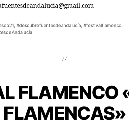
rafuentesdeandalucia@gmail.com
resco21
,
#descubrefuentesdeandalucía
,
#festivalflamenco
,
tesdeAndalucía
AL FLAMENCO 
FLAMENCAS»