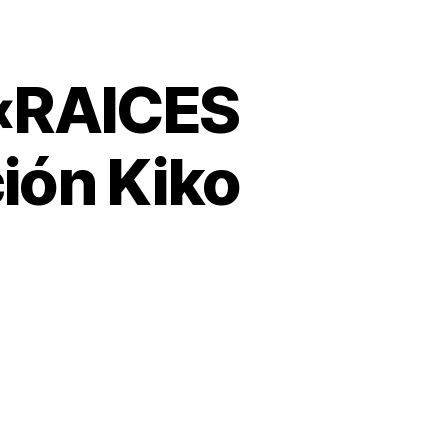
«RAICES
ón Kiko