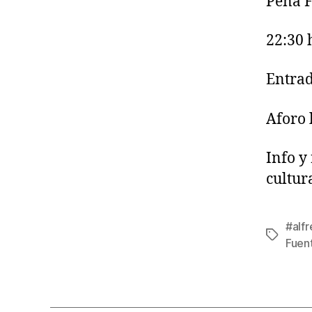
Peña F
22:30 
Entrad
Aforo 
Info y
cultu
#alf
Fuen