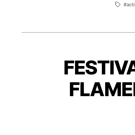
#acti
FESTIV
FLAMEN