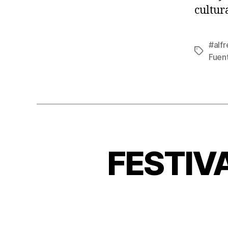
cultu
#alf
Fuen
FESTIV