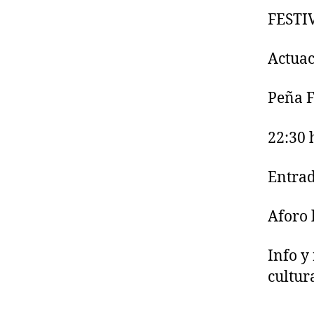
FESTI
Actuac
Peña F
22:30 
Entrad
Aforo 
Info y
cultu