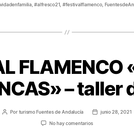
vidadenfamilia
,
#alfresco21
,
#festivalflamenco
,
FuentesdeAn
AL FLAMENCO 
CAS» – taller d
Por
turismo Fuentes de Andalucía
junio 28, 2021
No hay comentarios