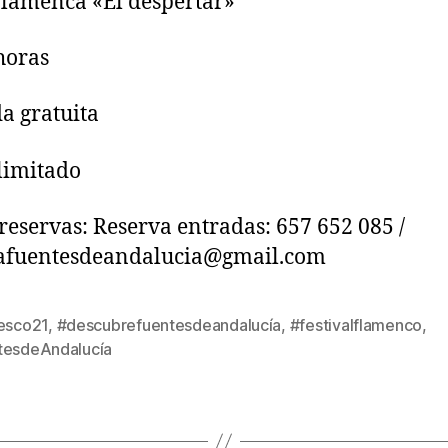
lamenca «El despertar»
horas
a gratuita
limitado
 reservas: Reserva entradas: 657 652 085 /
rafuentesdeandalucia@gmail.com
resco21
,
#descubrefuentesdeandalucía
,
#festivalflamenco
,
tesdeAndalucía