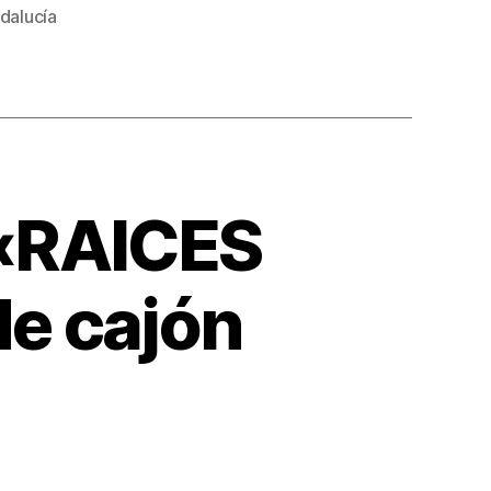
dalucía
«RAICES
e cajón