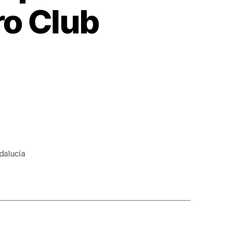
ro Club
alucía