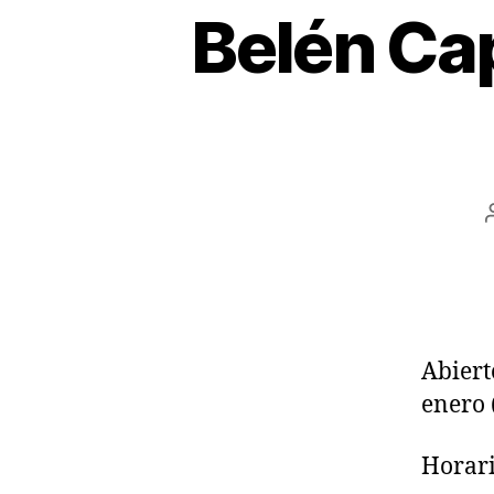
Belén Cap
Abiert
enero 
Horari