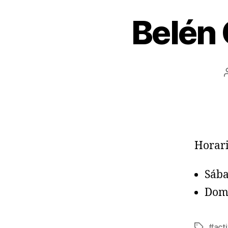
Belén
Horari
Sába
Domi
#acti