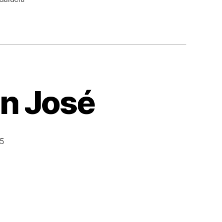
n José
25