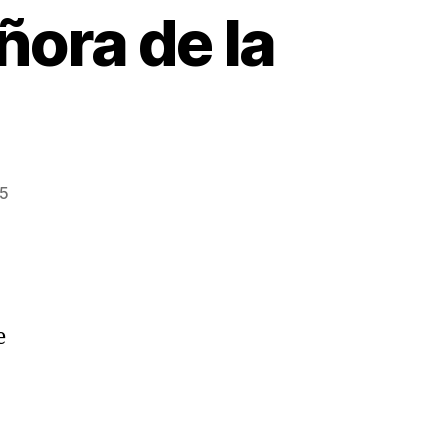
ñora de la
25
e