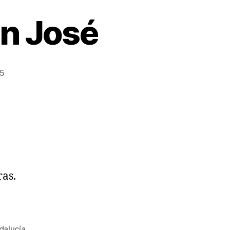
n José
25
ras.
alucía