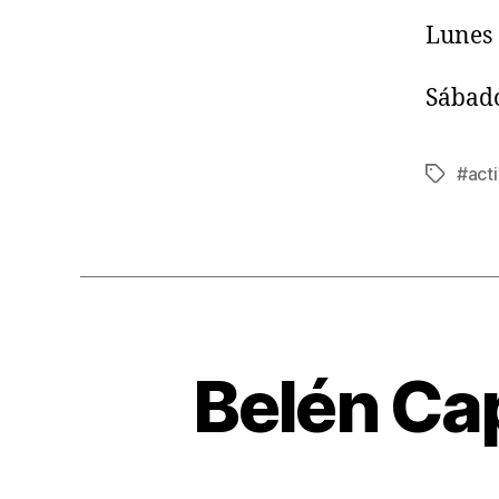
Lunes 
Sábado
#acti
Belén Cap