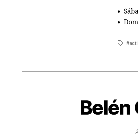
Sába
Domi
#acti
Belén