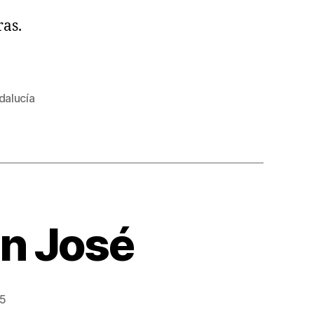
ras.
alucía
n José
25