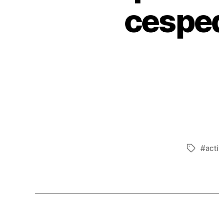
cesped
#acti