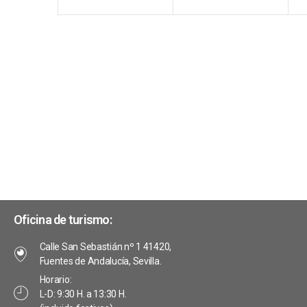
e
n
n
t
t
t
n
o
o
s
s
t
,
,
,
o
s
Oficina de turismo:
Calle San Sebastián nº 1 41420,
Fuentes de Andalucía, Sevilla.
Horario:
L-D: 9:30 H. a 13:30 H.