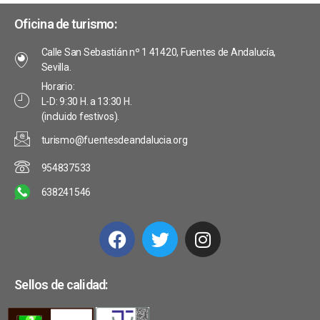
v
e
s
Oficina de turismo:
i
t
E
Calle San Sebastián nº 1 41420, Fuentes de Andalucía,
s
a
v
Sevilla.
s
t
Horario:
e
L-D: 9:30 H. a 13:30 H.
d
a
(incluido festivos).
n
e
turismo@fuentesdeandalucia.org
s
t
E
954837533
o
v
638241546
s
e
n
t
o
Sellos de calidad: