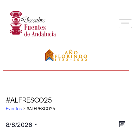
#ALFRESCO25
Eventos
#ALFRESCO25
8/8/2026
N
N
M
S