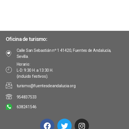
v
e
s
i
t
E
s
a
v
s
t
e
Oficina de turismo:
d
a
n
Calle San Sebastián nº 1 41420, Fuentes de Andalucía,
e
Sevilla.
s
t
E
Horario:
L-D: 9:30 H. a 13:30 H.
o
v
(incluido festivos).
s
e
turismo@fuentesdeandalucia.org
n
954837533
t
638241546
o