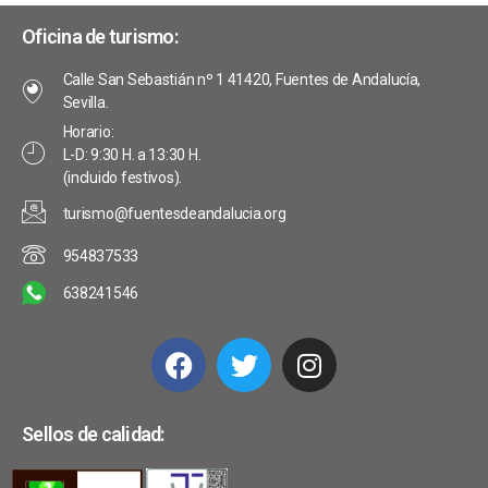
v
e
s
Oficina de turismo:
i
t
E
Calle San Sebastián nº 1 41420, Fuentes de Andalucía,
s
a
v
Sevilla.
s
t
Horario:
e
L-D: 9:30 H. a 13:30 H.
d
a
(incluido festivos).
n
e
turismo@fuentesdeandalucia.org
s
t
E
954837533
o
v
638241546
s
e
n
t
o
Sellos de calidad: