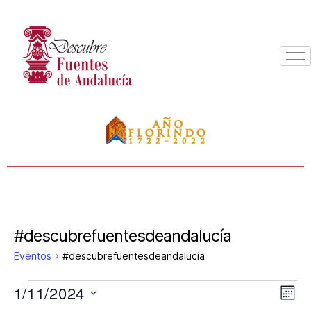
#descubrefuentesdeandalucía
Eventos
#descubrefuentesdeandalucía
1/11/2024
N
N
M
S