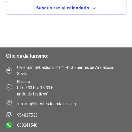
d
o
v
Suscribirse al calendario
e
d
i
v
e
s
i
t
E
s
a
v
Oficina de turismo:
s
t
e
Calle San Sebastián nº 1 41420, Fuentes de Andalucía,
d
a
n
Sevilla.
e
Horario:
s
t
L-D: 9:30 H. a 13:30 H.
E
(incluido festivos).
o
v
turismo@fuentesdeandalucia.org
s
e
954837533
n
638241546