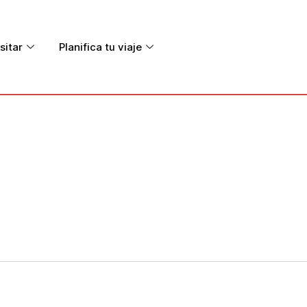
sitar
Planifica tu viaje