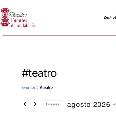
Qué vi
#teatro
Eventos
#teatro
agosto 2026
Este mes
S