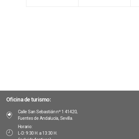
e
n
n
t
t
t
n
o
o
s
s
t
,
,
,
o
s
Oficina de turismo:
Calle San Sebastián nº 1 41420,
Fuentes de Andalucía, Sevilla.
Horario:
L-D: 9:30 H. a 13:30 H.