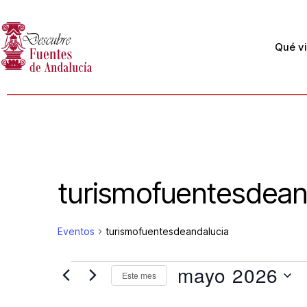
Qué vi
turismofuentesdean
Eventos
turismofuentesdeandalucia
mayo 2026
Este mes
S