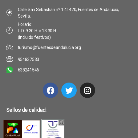
s
a
v
Calle San Sebastián nº 1 41420, Fuentes de Andalucía,
s
t
e
Sevilla.
d
a
Horario:
n
L-D: 9:30 H. a 13:30 H.
e
s
(incluido festivos).
t
E
turismo@fuentesdeandalucia.org
o
v
954837533
s
e
638241546
n
t
o
Sellos de calidad: