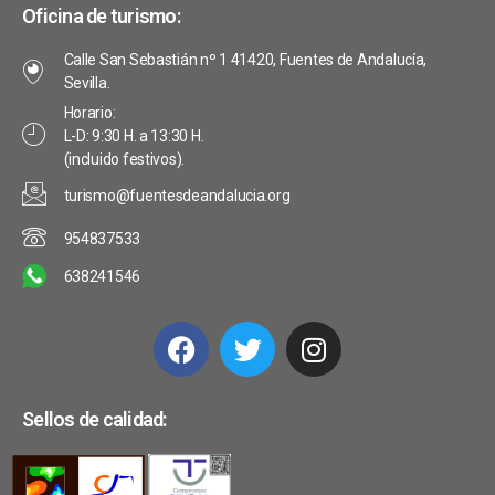
Oficina de turismo:
Calle San Sebastián nº 1 41420, Fuentes de Andalucía,
Sevilla.
Horario:
L-D: 9:30 H. a 13:30 H.
(incluido festivos).
turismo@fuentesdeandalucia.org
954837533
638241546
Sellos de calidad: