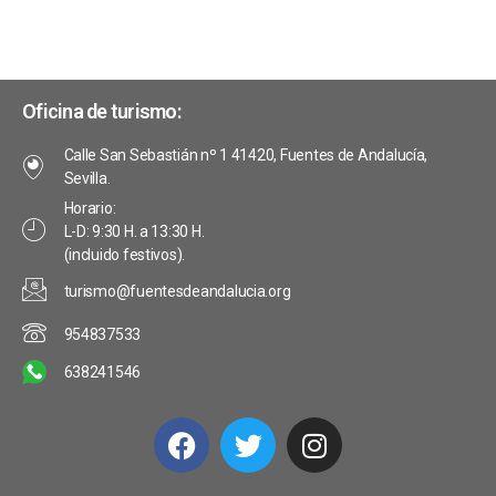
Oficina de turismo:
Calle San Sebastián nº 1 41420, Fuentes de Andalucía,
Sevilla.
Horario:
L-D: 9:30 H. a 13:30 H.
(incluido festivos).
turismo@fuentesdeandalucia.org
954837533
638241546