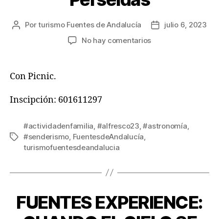
Por
turismo Fuentes de Andalucía
julio 6, 2023
No hay comentarios
Con Picnic.
Inscipción: 601611297
#actividadenfamilia
,
#alfresco23
,
#astronomía
,
#senderismo
,
FuentesdeAndalucía
,
turismofuentesdeandalucia
FUENTES EXPERIENCE: