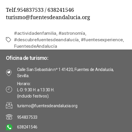
Telf.954837533 / 638241546
turismo@fuentesdeandalucia.org
#actividadenfamilia
,
#astronomía
,
#descubrefuentesdeandalucía
,
#fuentesexperience
,
FuentesdeAndalucía
Oficina de turismo:
Calle San Sebastián nº 1 41420, Fuentes de Andalucía,
Sevilla.
Horario:
L-D: 9:30 H. a 13:30 H.
(incluido festivos).
turismo@fuentesdeandalucia.org
954837533
638241546