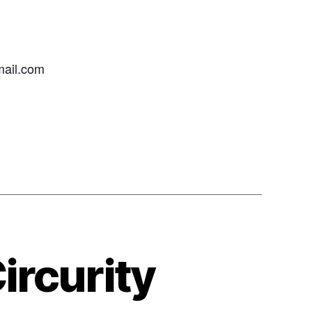
mail.com
ircurity