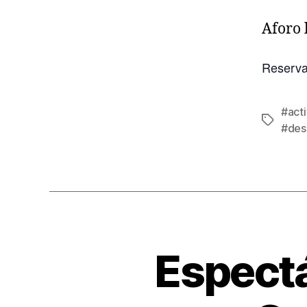
Aforo 
Reserva
#acti
#des
Espectá