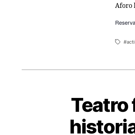
Aforo 
Reserva
#acti
Teatro 
histori