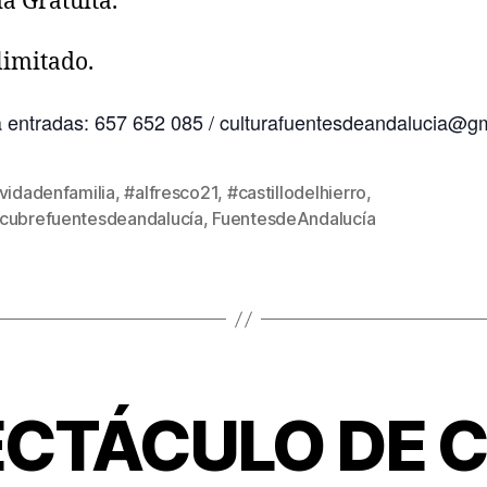
a Gratuita.
limitado.
 entradas: 657 652 085 / culturafuentesdeandalucia@g
vidadenfamilia
,
#alfresco21
,
#castillodelhierro
,
cubrefuentesdeandalucía
,
FuentesdeAndalucía
ECTÁCULO DE C