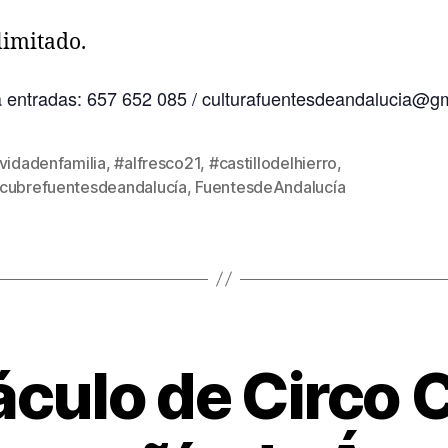
limitado.
 entradas: 657 652 085 / culturafuentesdeandalucia@g
vidadenfamilia
,
#alfresco21
,
#castillodelhierro
,
cubrefuentesdeandalucía
,
FuentesdeAndalucía
culo de Circo C