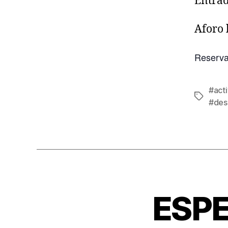
Entrad
Aforo 
Reserva
#acti
#des
ESP