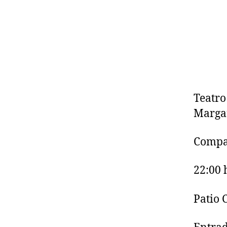
Teatro
Margar
Compañ
22:00 
Patio C