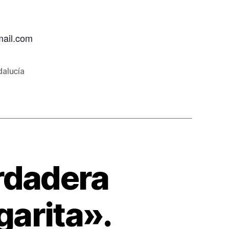
mail.com
alucía
erdadera
garita».