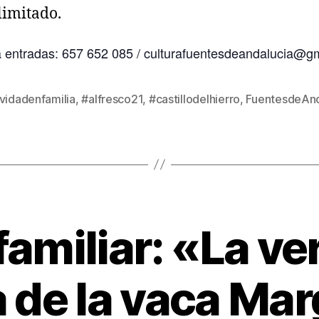
limitado.
 entradas: 657 652 085 / culturafuentesdeandalucia@g
vidadenfamilia
,
#alfresco21
,
#castillodelhierro
,
FuentesdeAnd
familiar: «La v
a de la vaca Mar