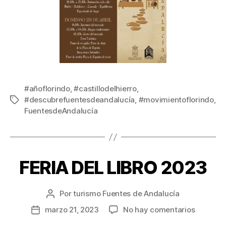
#añoflorindo
,
#castillodelhierro
,
#descubrefuentesdeandalucía
,
#movimientoflorindo
,
FuentesdeAndalucía
FERIA DEL LIBRO 2023
Por
turismo Fuentes de Andalucía
marzo 21, 2023
No hay comentarios