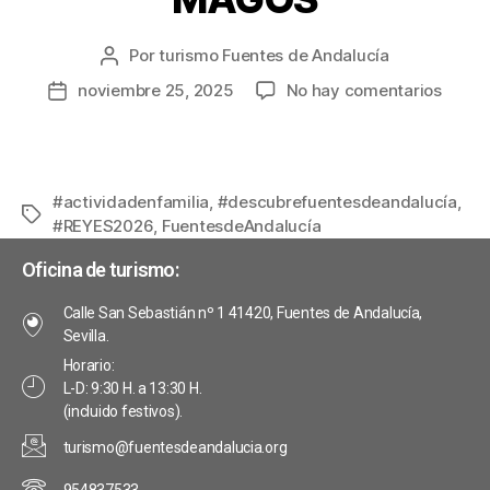
Por
turismo Fuentes de Andalucía
noviembre 25, 2025
No hay comentarios
#actividadenfamilia
,
#descubrefuentesdeandalucía
,
#REYES2026
,
FuentesdeAndalucía
Oficina de turismo:
Calle San Sebastián nº 1 41420, Fuentes de Andalucía,
Sevilla.
Horario:
L-D: 9:30 H. a 13:30 H.
(incluido festivos).
turismo@fuentesdeandalucia.org